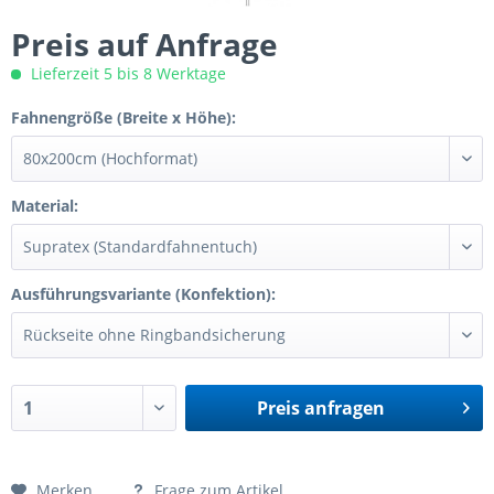
Preis auf Anfrage
Lieferzeit 5 bis 8 Werktage
Fahnengröße (Breite x Höhe):
Material:
Ausführungsvariante (Konfektion):
Preis anfragen
Preis anfragen
Merken
Frage zum Artikel