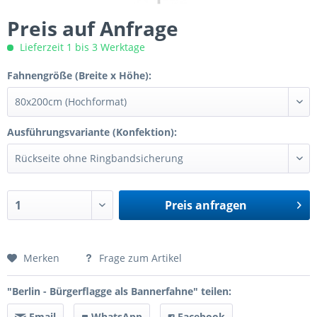
Preis auf Anfrage
Lieferzeit 1 bis 3 Werktage
Fahnengröße (Breite x Höhe):
Ausführungsvariante (Konfektion):
Preis anfragen
Preis anfragen
Merken
Frage zum Artikel
"Berlin - Bürgerflagge als Bannerfahne" teilen:
Email
WhatsApp
Facebook