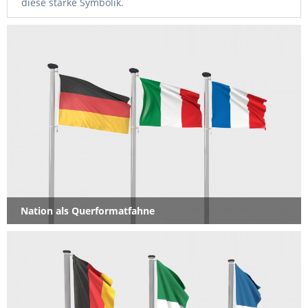
diese starke Symbolik.
Hissen Sie die jeweilige Länderflagge bei Besuch
ausländischer Delegationen in Ihrer Firma oder zeigen
Sie privat Ihre Verbundenheit. An öffentlichen Gebäuden
sind Nationalflaggen ein wichtiger Bestandteil.
In der Kategorie Fanfahnen (Gut und günstig) bieten wir
Ihnen Nationenfahnen in einer günstigen Variante
an. Die Länderflaggen liefern wir überweigend ab Lager
in verschiedenen Ausführungen. In unserem Sortiment
finden Sie auch die entsprechende Ergänzungen wie z.B.
Tischfahnen und Fahnen-Zubehör.
Nation als Querformatfahne