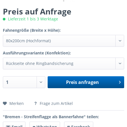
Preis auf Anfrage
Lieferzeit 1 bis 3 Werktage
Fahnengröße (Breite x Höhe):
Ausführungsvariante (Konfektion):
Preis anfragen
Preis anfragen
Merken
Frage zum Artikel
"Bremen - Streifenflagge als Bannerfahne" teilen:
Email
WhatsApp
Facebook