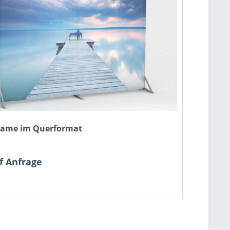
rame im Querformat
f Anfrage
n