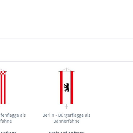
Ich ha
und stim
Mit * gek
Senden
fenflagge als
Berlin - Bürgerflagge als
rfahne
Bannerfahne