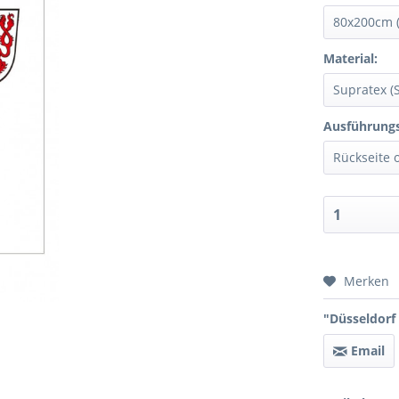
Material:
Ausführungs
Preis 
Merken
"Düsseldorf
Email