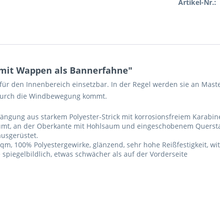
Artikel-Nr.:
 mit Wappen als Bannerfahne"
 für den Innenbereich einsetzbar. In der Regel werden sie an Mast
 durch die Windbewegung kommt.
ängung aus starkem Polyester-Strick mit korrosionsfreiem Karabi
mt, an der Oberkante mit Hohlsaum und eingeschobenem Quersta
ausgerüstet.
qm, 100% Polyestergewirke, glänzend, sehr hohe Reißfestigkeit, w
spiegelbildlich, etwas schwächer als auf der Vorderseite