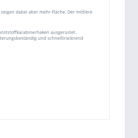
eigen dabei aber mehr Fläche. Der mittlere
unststoffkarabinerhaken ausgerüstet.
itterungsbeständig und schnelltrocknend
be die
Datenschutzerklärung
gelesen, verstanden
me zu. *
ennzeichnete Felder sind Pflichtfelder.