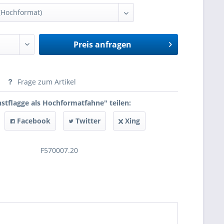
Preis anfragen
anfragen
Frage zum Artikel
stflagge als Hochformatfahne" teilen:
Facebook
Twitter
Xing
F570007.20