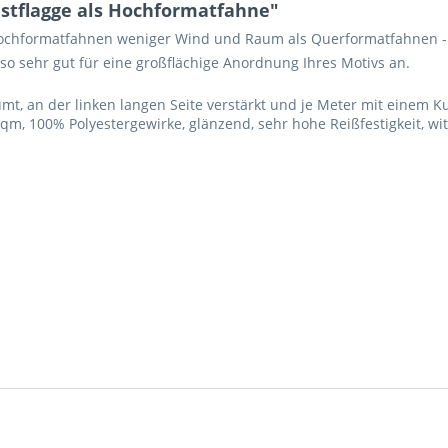
stflagge als Hochformatfahne"
Hochformatfahnen weniger Wind und Raum als Querformatfahnen - z
 so sehr gut für eine großflächige Anordnung Ihres Motivs an.
, an der linken langen Seite verstärkt und je Meter mit einem K
qm, 100% Polyestergewirke, glänzend, sehr hohe Reißfestigkeit, w
Ich ha
und stim
Mit * gek
Senden