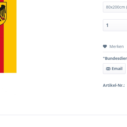
Preis 
Merken
"Bundesdien
Email
Artikel-Nr.: