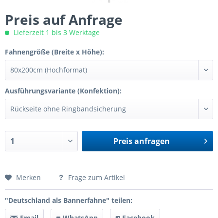
Preis auf Anfrage
Lieferzeit 1 bis 3 Werktage
Fahnengröße (Breite x Höhe):
Ausführungsvariante (Konfektion):
Preis anfragen
Preis anfragen
Merken
Frage zum Artikel
"Deutschland als Bannerfahne" teilen:
Email
WhatsApp
Facebook