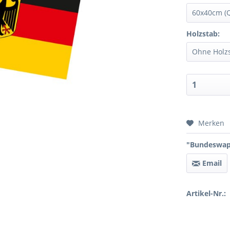
Holzstab:
Preis 
Merken
"Bundeswapp
Email
Artikel-Nr.: