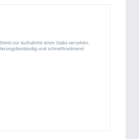
25mm) zur Aufnahme eines Stabs versehen.
itterungsbeständig und schnelltrocknend
be die
Datenschutzerklärung
gelesen, verstanden
me zu. *