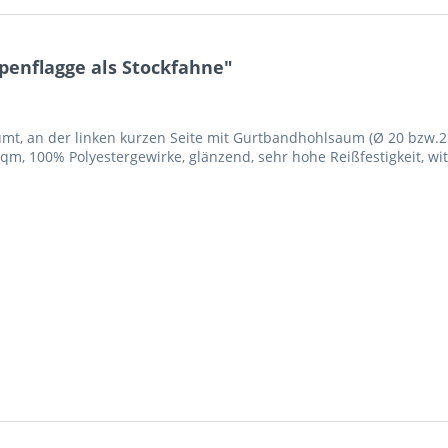
enflagge als Stockfahne"
mt, an der linken kurzen Seite mit Gurtbandhohlsaum (Ø 20 bzw.
qm, 100% Polyestergewirke, glänzend, sehr hohe Reißfestigkeit, w
Ich ha
und stim