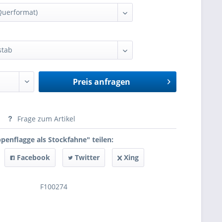
Preis anfragen
anfragen
Frage zum Artikel
enflagge als Stockfahne" teilen:
Facebook
Twitter
Xing
F100274