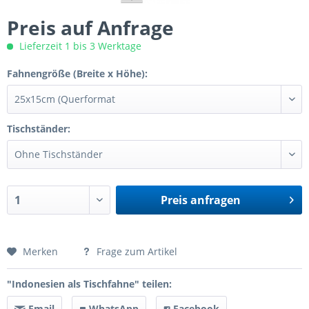
Preis auf Anfrage
Lieferzeit 1 bis 3 Werktage
Fahnengröße (Breite x Höhe):
Tischständer:
Preis anfragen
Preis anfragen
Merken
Frage zum Artikel
"Indonesien als Tischfahne" teilen:
Email
WhatsApp
Facebook