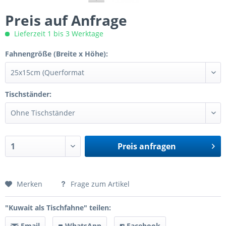
Preis auf Anfrage
Lieferzeit 1 bis 3 Werktage
Fahnengröße (Breite x Höhe):
Tischständer:
Preis anfragen
Preis anfragen
Merken
Frage zum Artikel
"Kuwait als Tischfahne" teilen:
Email
WhatsApp
Facebook