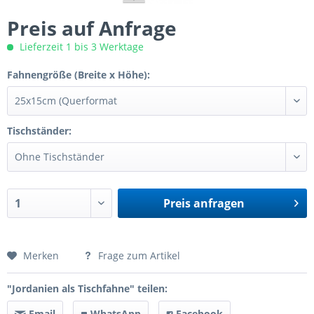
Preis auf Anfrage
Lieferzeit 1 bis 3 Werktage
Fahnengröße (Breite x Höhe):
Tischständer:
Preis anfragen
Preis anfragen
Merken
Frage zum Artikel
"Jordanien als Tischfahne" teilen:
Email
WhatsApp
Facebook