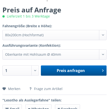
Preis auf Anfrage
Lieferzeit 1 bis 3 Werktage
Fahnengröße (Breite x Höhe):
Ausführungsvariante (Konfektion):
Preis anfragen
Preis anfragen
Merken
Frage zum Artikel
"Lesotho als Auslegerfahne" teilen:
Email
WhatsApp
Facebook