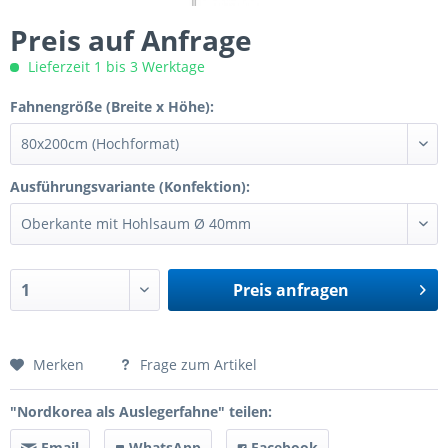
Preis auf Anfrage
Lieferzeit 1 bis 3 Werktage
Fahnengröße (Breite x Höhe):
Ausführungsvariante (Konfektion):
Preis anfragen
Preis anfragen
Merken
Frage zum Artikel
"Nordkorea als Auslegerfahne" teilen:
Email
WhatsApp
Facebook