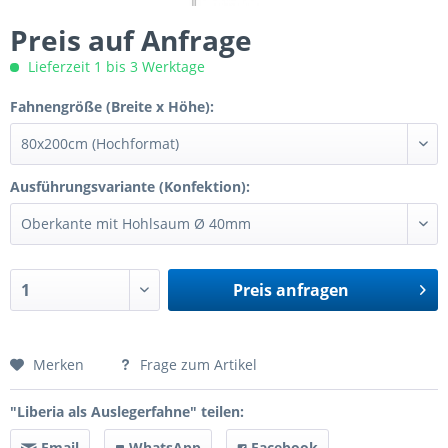
Preis auf Anfrage
Lieferzeit 1 bis 3 Werktage
Fahnengröße (Breite x Höhe):
Ausführungsvariante (Konfektion):
Preis anfragen
Preis anfragen
Merken
Frage zum Artikel
"Liberia als Auslegerfahne" teilen:
Email
WhatsApp
Facebook