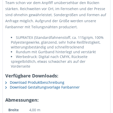
Team schon vor dem Anpfiff unübersehbar den Rücken
stärken. Reichweiten vor Ort, im Fernsehen und der Presse
sind ohnehin gewährleistet. Sondergrößen und Formen auf
Anfrage möglich. Aufgrund der Größe werden unsere
Fanbanner mit Teilungsnähten produziert.
Ich habe die
Datenschutzerklärung
gelesen,
SUPRATEX (Standardfahnenstoff, ca. 115g/qm, 100%
verstanden und stimme zu. *
Polyestergewirke, glänzend, sehr hohe Reißfestigkeit,
Mit * gekennzeichnete Felder sind Pflichtfelder.
witterungsbeständig und schnelltrocknend
Rundum mit Gurtband hinterlegt und verstärkt
Senden
Werbedruck: Digital nach CMYK, Rückseite
spiegelbildlich, etwas schwächer als auf der
Vorderseite
Verfügbare Downloads:
Download Produktbeschreibung
Download Gestaltungsvorlage Fanbanner
Abmessungen:
Breite
4,00 m