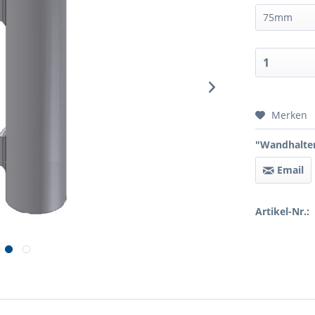
Preis 
Merken
"Wandhalter
Email
Artikel-Nr.: