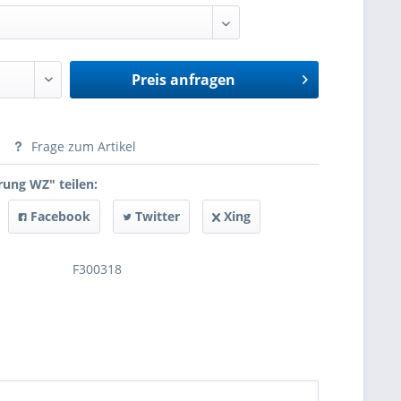
Preis anfragen
anfragen
Frage zum Artikel
ung WZ" teilen:
Facebook
Twitter
Xing
F300318