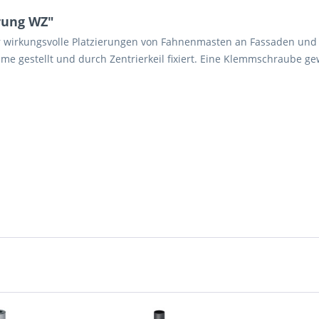
rung WZ"
ür wirkungsvolle Platzierungen von Fahnenmasten an Fassaden und
 gestellt und durch Zentrierkeil fixiert. Eine Klemmschraube gew
Ich ha
und stim
Mit * gek
Senden