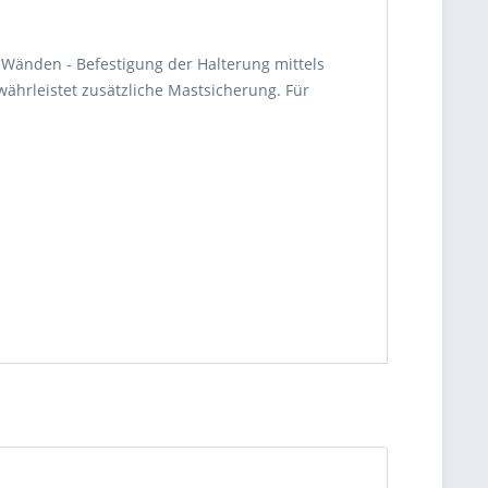
 Wänden - Befestigung der Halterung mittels
ährleistet zusätzliche Mastsicherung. Für
be die
Datenschutzerklärung
gelesen, verstanden
me zu. *
ennzeichnete Felder sind Pflichtfelder.