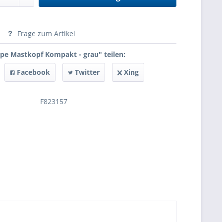
anfragen
Frage zum Artikel
e Mastkopf Kompakt - grau" teilen:
Facebook
Twitter
Xing
F823157