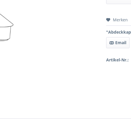
Preis 
Merken
"Abdeckkapp
Email
Artikel-Nr.: