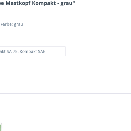
e Mastkopf Kompakt - grau"
Farbe: grau
kt SA 75, Kompakt SAE
Ich ha
und stim
Mit * gek
Senden