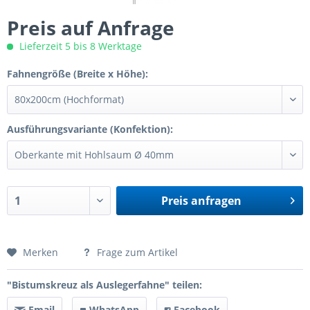
Preis auf Anfrage
Lieferzeit 5 bis 8 Werktage
Fahnengröße (Breite x Höhe):
Ausführungsvariante (Konfektion):
Preis anfragen
Preis anfragen
Merken
Frage zum Artikel
"Bistumskreuz als Auslegerfahne" teilen:
Email
WhatsApp
Facebook