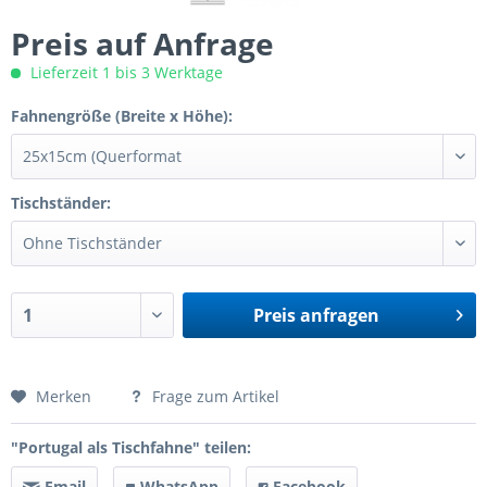
Preis auf Anfrage
Lieferzeit 1 bis 3 Werktage
Fahnengröße (Breite x Höhe):
Tischständer:
Preis anfragen
Preis anfragen
Merken
Frage zum Artikel
"Portugal als Tischfahne" teilen:
Email
WhatsApp
Facebook