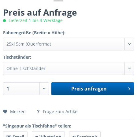
Preis auf Anfrage
Lieferzeit 1 bis 3 Werktage
Fahnengröße (Breite x Höhe):
Tischständer:
Preis anfragen
Preis anfragen
Merken
Frage zum Artikel
"Singapur als Tischfahne" teilen:
Email
WhatsApp
Facebook