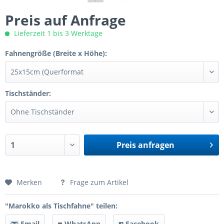
Preis auf Anfrage
Lieferzeit 1 bis 3 Werktage
Fahnengröße (Breite x Höhe):
Tischständer:
Preis anfragen
Preis anfragen
Merken
Frage zum Artikel
"Marokko als Tischfahne" teilen:
Email
WhatsApp
Facebook