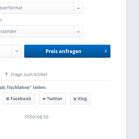
r:
Preis anfragen
anfragen
Frage zum Artikel
ls Tischfahne" teilen:
Facebook
Twitter
Xing
F550168.50