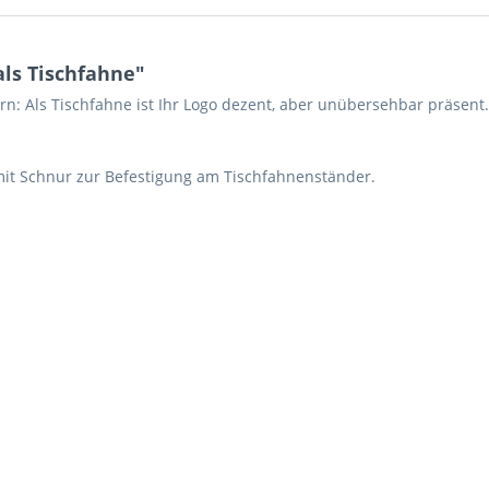
ls Tischfahne"
n: Als Tischfahne ist Ihr Logo dezent, aber unübersehbar präsent
mit Schnur zur Befestigung am Tischfahnenständer.
Ich ha
und stim