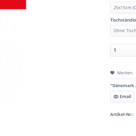
Tischstände
Preis 
Merken
"Dänemark a
Email
Artikel-Nr.: