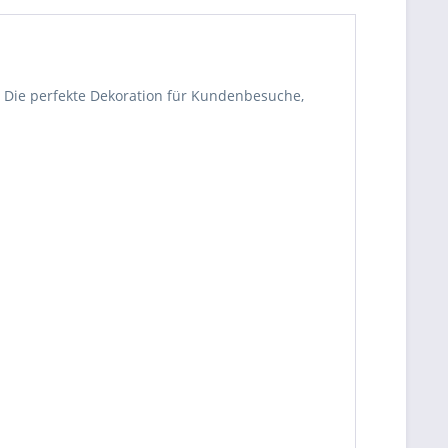
. Die perfekte Dekoration für Kundenbesuche,
be die
Datenschutzerklärung
gelesen, verstanden
me zu. *