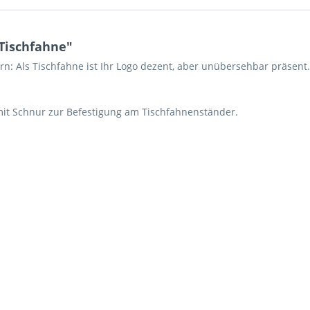
Tischfahne"
n: Als Tischfahne ist Ihr Logo dezent, aber unübersehbar präsent
mit Schnur zur Befestigung am Tischfahnenständer.
Ich ha
und stim