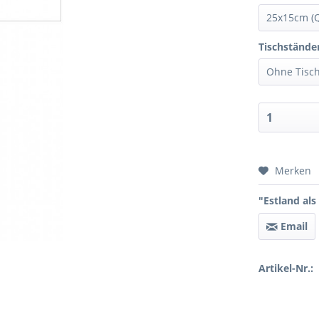
Tischstände
Preis 
Merken
"Estland als
Email
Artikel-Nr.: