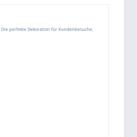
. Die perfekte Dekoration für Kundenbesuche,
be die
Datenschutzerklärung
gelesen, verstanden
me zu. *