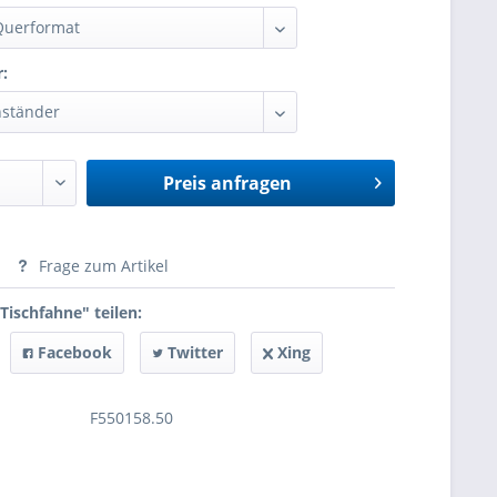
r:
Preis anfragen
anfragen
Frage zum Artikel
 Tischfahne" teilen:
Facebook
Twitter
Xing
F550158.50