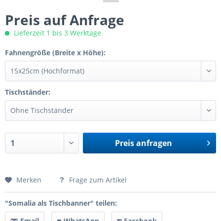
Preis auf Anfrage
Lieferzeit 1 bis 3 Werktage
Fahnengröße (Breite x Höhe):
Tischständer:
Preis anfragen
Preis anfragen
Merken
Frage zum Artikel
"Somalia als Tischbanner" teilen:
Email
WhatsApp
Facebook