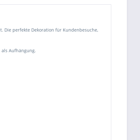
t. Die perfekte Dekoration für Kundenbesuche,
 als Aufhängung.
be die
Datenschutzerklärung
gelesen, verstanden
me zu. *