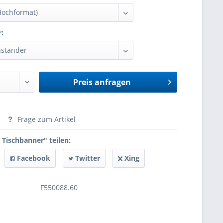
r:
Preis anfragen
anfragen
Frage zum Artikel
 Tischbanner" teilen:
Facebook
Twitter
Xing
F550088.60