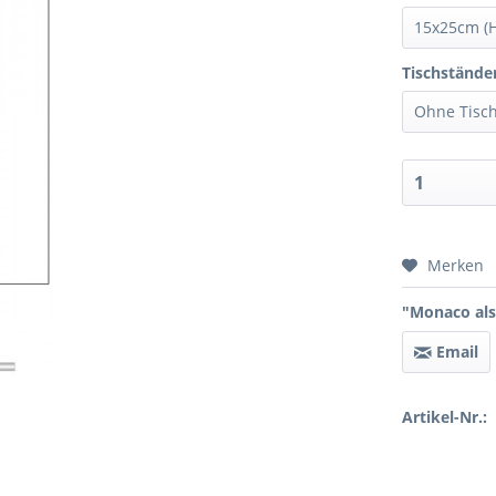
Tischstände
Preis 
Merken
"Monaco als
Email
Artikel-Nr.: