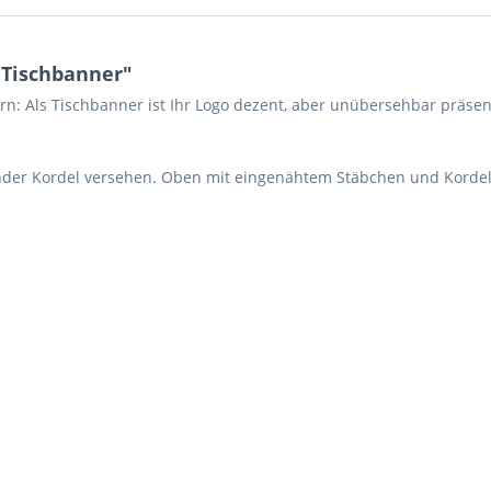
 Tischbanner"
n: Als Tischbanner ist Ihr Logo dezent, aber unübersehbar präsen
nder Kordel versehen. Oben mit eingenähtem Stäbchen und Kordel
Ich ha
und stim