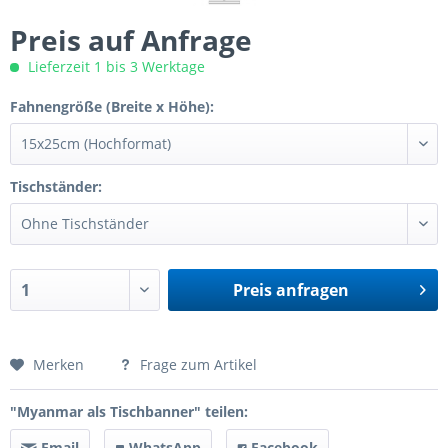
Preis auf Anfrage
Lieferzeit 1 bis 3 Werktage
Fahnengröße (Breite x Höhe):
Tischständer:
Preis anfragen
Preis anfragen
Merken
Frage zum Artikel
"Myanmar als Tischbanner" teilen:
Email
WhatsApp
Facebook