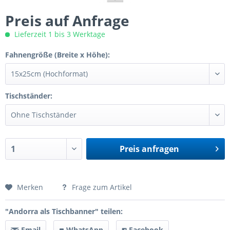
Preis auf Anfrage
Lieferzeit 1 bis 3 Werktage
Fahnengröße (Breite x Höhe):
Tischständer:
Preis anfragen
Preis anfragen
Merken
Frage zum Artikel
"Andorra als Tischbanner" teilen:
Email
WhatsApp
Facebook