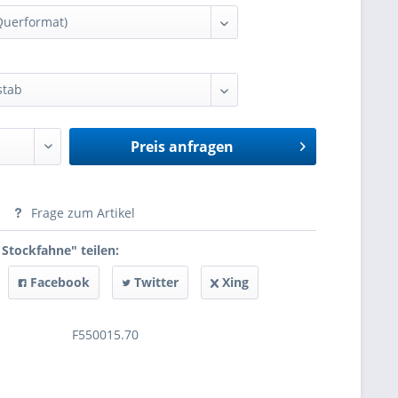
Preis anfragen
anfragen
Frage zum Artikel
Stockfahne" teilen:
Facebook
Twitter
Xing
F550015.70