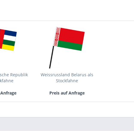
Mit * gek
Senden
ische Republik
Weissrussland Belarus als
ckfahne
Stockfahne
 Anfrage
Preis auf Anfrage