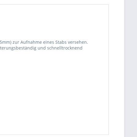
25mm) zur Aufnahme eines Stabs versehen.
itterungsbeständig und schnelltrocknend
be die
Datenschutzerklärung
gelesen, verstanden
me zu. *