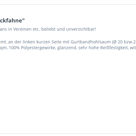
ockfahne"
ans in Vereinen etc. beliebt und unverzichtbar!
mt, an der linken kurzen Seite mit Gurtbandhohlsaum (Ø 20 bzw.
qm, 100% Polyestergewirke, glänzend, sehr hohe Reißfestigkeit, w
Ich ha
und stim