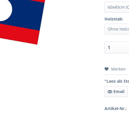
Holzstab:
Preis 
Merken
"Laos als St
Email
Artikel-Nr.: