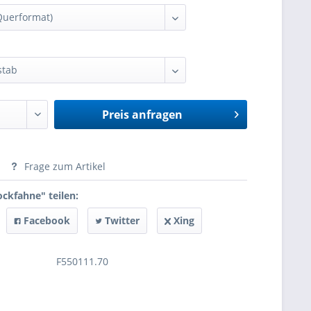
Preis anfragen
anfragen
Frage zum Artikel
ockfahne" teilen:
Facebook
Twitter
Xing
F550111.70