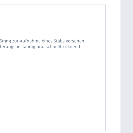
25mm) zur Aufnahme eines Stabs versehen.
itterungsbeständig und schnelltrocknend
be die
Datenschutzerklärung
gelesen, verstanden
me zu. *