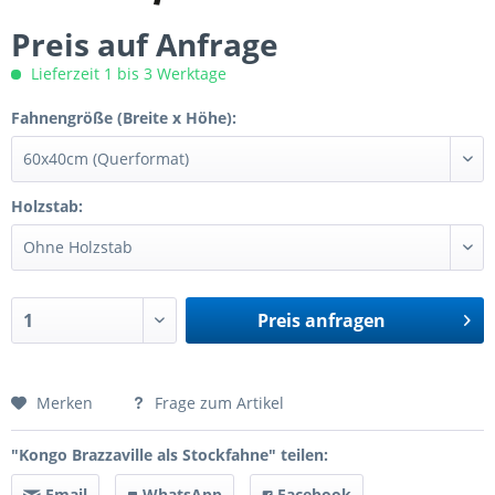
Preis auf Anfrage
Lieferzeit 1 bis 3 Werktage
Fahnengröße (Breite x Höhe):
Holzstab:
Preis anfragen
Preis anfragen
Merken
Frage zum Artikel
"Kongo Brazzaville als Stockfahne" teilen:
Email
WhatsApp
Facebook