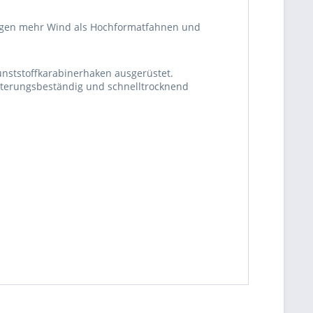
igen mehr Wind als Hochformatfahnen und
unststoffkarabinerhaken ausgerüstet.
itterungsbeständig und schnelltrocknend
be die
Datenschutzerklärung
gelesen, verstanden
me zu. *
ennzeichnete Felder sind Pflichtfelder.