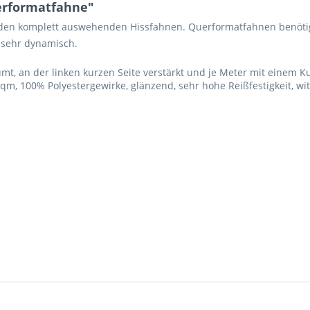
erformatfahne"
r den komplett auswehenden Hissfahnen. Querformatfahnen benöt
 sehr dynamisch.
, an der linken kurzen Seite verstärkt und je Meter mit einem K
qm, 100% Polyestergewirke, glänzend, sehr hohe Reißfestigkeit, w
Ich ha
und stim
Mit * gek
Senden