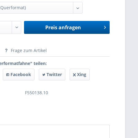
Preis anfragen
anfragen
Frage zum Artikel
erformatfahne" teilen:
Facebook
Twitter
Xing
F550138.10