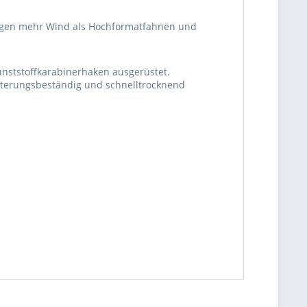
igen mehr Wind als Hochformatfahnen und
unststoffkarabinerhaken ausgerüstet.
itterungsbeständig und schnelltrocknend
be die
Datenschutzerklärung
gelesen, verstanden
me zu. *
ennzeichnete Felder sind Pflichtfelder.