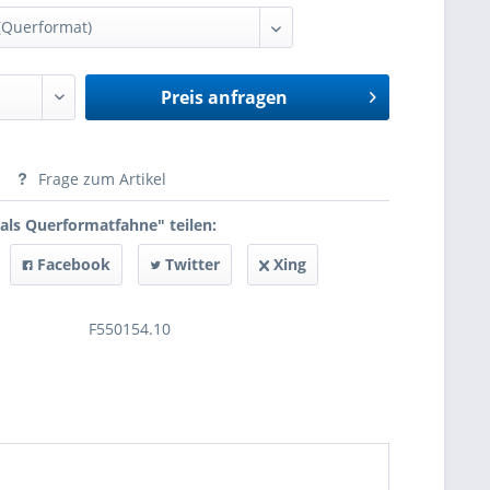
Preis anfragen
anfragen
Frage zum Artikel
 als Querformatfahne" teilen:
Facebook
Twitter
Xing
F550154.10