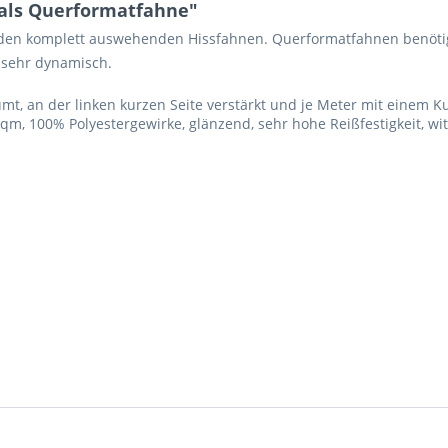
 als Querformatfahne"
r den komplett auswehenden Hissfahnen. Querformatfahnen benöt
 sehr dynamisch.
, an der linken kurzen Seite verstärkt und je Meter mit einem K
qm, 100% Polyestergewirke, glänzend, sehr hohe Reißfestigkeit, w
Ich ha
und stim
Mit * gek
Senden