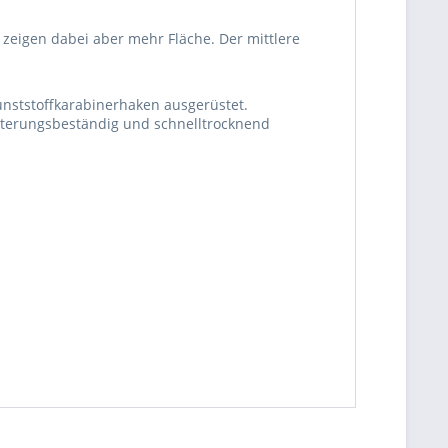
eigen dabei aber mehr Fläche. Der mittlere
unststoffkarabinerhaken ausgerüstet.
itterungsbeständig und schnelltrocknend
be die
Datenschutzerklärung
gelesen, verstanden
me zu. *
ennzeichnete Felder sind Pflichtfelder.