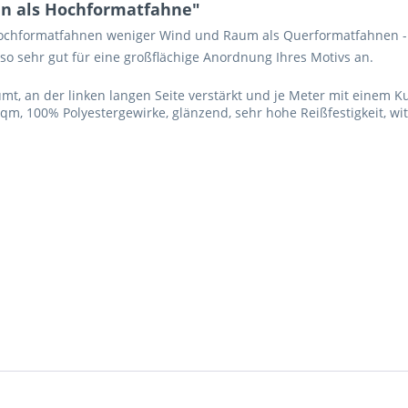
n als Hochformatfahne"
Hochformatfahnen weniger Wind und Raum als Querformatfahnen - z
 so sehr gut für eine großflächige Anordnung Ihres Motivs an.
, an der linken langen Seite verstärkt und je Meter mit einem K
qm, 100% Polyestergewirke, glänzend, sehr hohe Reißfestigkeit, w
Ich ha
und stim
Mit * gek
Senden