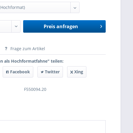
Preis anfragen
anfragen
Frage zum Artikel
n als Hochformatfahne" teilen:
Facebook
Twitter
Xing
F550094.20