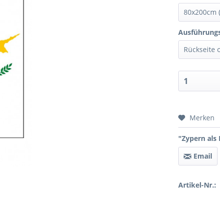
Ausführungs
Preis 
Merken
"Zypern als 
Email
Artikel-Nr.: