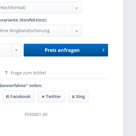
variante (Konfektion):
Preis anfragen
anfragen
Frage zum Artikel
Bannerfahne" teilen:
Facebook
Twitter
Xing
F550001.40