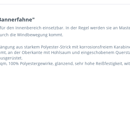
 Bannerfahne"
 für den Innenbereich einsetzbar. In der Regel werden sie an Mast
 durch die Windbewegung kommt.
ängung aus starkem Polyester-Strick mit korrosionsfreiem Karabi
mt, an der Oberkante mit Hohlsaum und eingeschobenem Quersta
ausgerüstet.
qm, 100% Polyestergewirke, glänzend, sehr hohe Reißfestigkeit, w
Ich ha
und stim