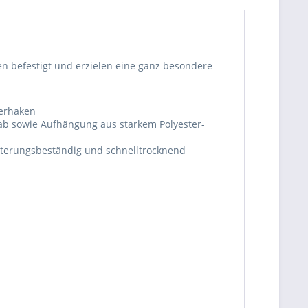
en befestigt und erzielen eine ganz besondere
nerhaken
b sowie Aufhängung aus starkem Polyester-
itterungsbeständig und schnelltrocknend
be die
Datenschutzerklärung
gelesen, verstanden
me zu. *