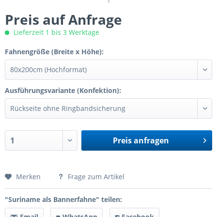
Preis auf Anfrage
Lieferzeit 1 bis 3 Werktage
Fahnengröße (Breite x Höhe):
Ausführungsvariante (Konfektion):
Preis anfragen
Preis anfragen
Merken
Frage zum Artikel
"Suriname als Bannerfahne" teilen:
Email
WhatsApp
Facebook