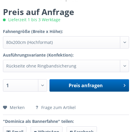
Preis auf Anfrage
Lieferzeit 1 bis 3 Werktage
Fahnengröße (Breite x Höhe):
Ausführungsvariante (Konfektion):
Preis anfragen
Preis anfragen
Merken
Frage zum Artikel
"Dominica als Bannerfahne" teilen:
Email
WhatsApp
Facebook