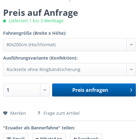
Preis auf Anfrage
Lieferzeit 1 bis 3 Werktage
Fahnengröße (Breite x Höhe):
Ausführungsvariante (Konfektion):
Preis anfragen
Preis anfragen
Merken
Frage zum Artikel
"Ecuador als Bannerfahne" teilen:
Email
WhatsApp
Facebook