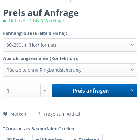
Preis auf Anfrage
Lieferzeit 1 bis 3 Werktage
Fahnengröße (Breite x Höhe):
Ausführungsvariante (Konfektion):
Preis anfragen
Preis anfragen
Merken
Frage zum Artikel
"Curacao als Bannerfahne" teilen:
Email
WhatsApp
Facebook