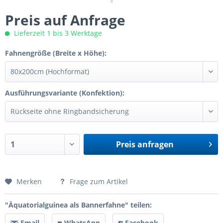
Preis auf Anfrage
Lieferzeit 1 bis 3 Werktage
Fahnengröße (Breite x Höhe):
Ausführungsvariante (Konfektion):
Preis anfragen
Preis anfragen
Merken
Frage zum Artikel
"Äquatorialguinea als Bannerfahne" teilen:
Email
WhatsApp
Facebook