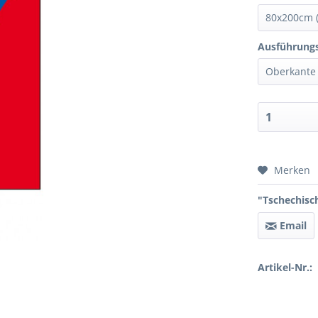
Ausführungs
Preis 
Merken
"Tschechisch
Email
Artikel-Nr.: