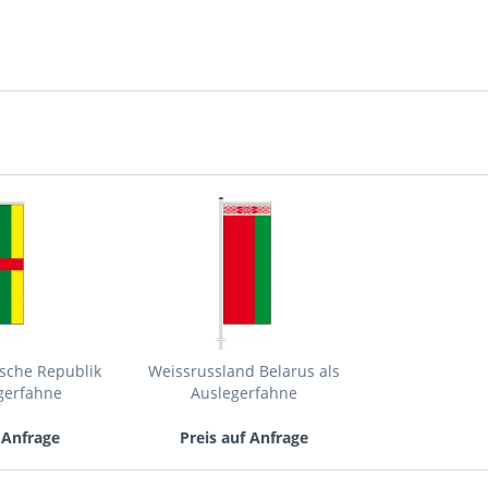
Mit * gek
Senden
ische Republik
Weissrussland Belarus als
gerfahne
Auslegerfahne
 Anfrage
Preis auf Anfrage