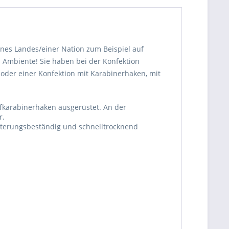
nes Landes/einer Nation zum Beispiel auf
s Ambiente! Sie haben bei der Konfektion
der einer Konfektion mit Karabinerhaken, mit
ffkarabinerhaken ausgerüstet. An der
r.
itterungsbeständig und schnelltrocknend
be die
Datenschutzerklärung
gelesen, verstanden
me zu. *