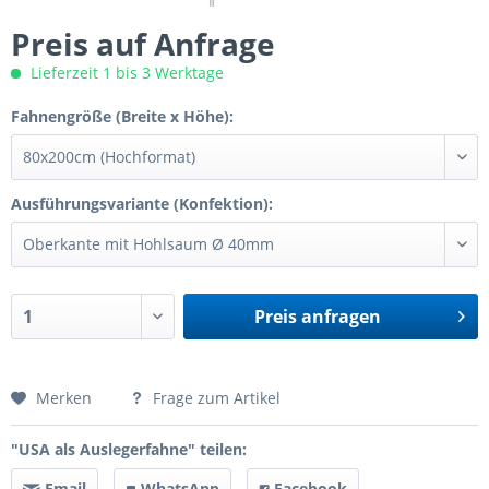
Preis auf Anfrage
Lieferzeit 1 bis 3 Werktage
Fahnengröße (Breite x Höhe):
Ausführungsvariante (Konfektion):
Preis anfragen
Preis anfragen
Merken
Frage zum Artikel
"USA als Auslegerfahne" teilen:
Email
WhatsApp
Facebook