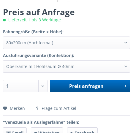
Preis auf Anfrage
Lieferzeit 1 bis 3 Werktage
Fahnengröße (Breite x Höhe):
Ausführungsvariante (Konfektion):
Preis anfragen
Preis anfragen
Merken
Frage zum Artikel
"Venezuela als Auslegerfahne" teilen:
Email
WhatsApp
Facebook