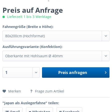
Preis auf Anfrage
Lieferzeit 1 bis 3 Werktage
Fahnengröße (Breite x Höhe):
Ausführungsvariante (Konfektion):
Preis anfragen
Preis anfragen
Merken
Frage zum Artikel
"Japan als Auslegerfahne" teilen:
Email
WhatsApp
Facebook