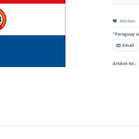
Preis 
Merken
"Paraguay al
Email
Artikel-Nr.: