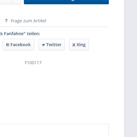
anfragen
Frage zum Artikel
s Fanfahne" teilen:
Facebook
Twitter
Xing
F100117