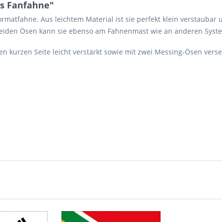
ls Fanfahne"
ormatfahne. Aus leichtem Material ist sie perfekt klein verstauba
 beiden Ösen kann sie ebenso am Fahnenmast wie an anderen Syste
 kurzen Seite leicht verstärkt sowie mit zwei Messing-Ösen vers
Ich ha
und stim
Mit * gek
Senden