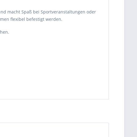
r und macht Spaß bei Sportveranstaltungen oder
men flexibel befestigt werden.
ehen.
be die
Datenschutzerklärung
gelesen, verstanden
me zu. *
ennzeichnete Felder sind Pflichtfelder.