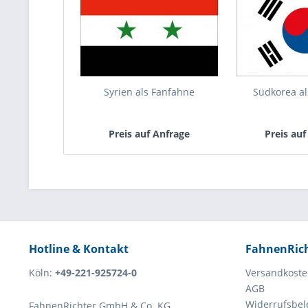
Syrien als Fanfahne
Südkorea a
Preis auf Anfrage
Preis auf
Hotline & Kontakt
FahnenRic
Köln:
+49-221-925724-0
Versandkost
AGB
Widerrufsbe
FahnenRichter GmbH & Co. KG