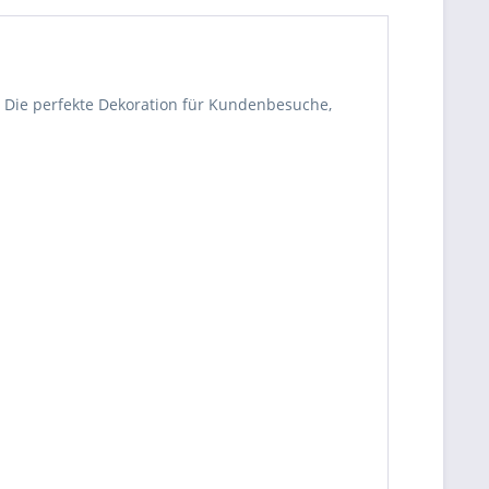
. Die perfekte Dekoration für Kundenbesuche,
be die
Datenschutzerklärung
gelesen, verstanden
me zu. *