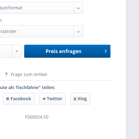
r:
Preis anfragen
anfragen
Frage zum Artikel
ute als Tischfahne" teilen:
Facebook
Twitter
Xing
F560024.50