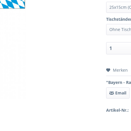
Tischstände
Preis 
Merken
"Bayern - Ra
Email
Artikel-Nr.: