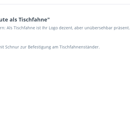
te als Tischfahne"
n: Als Tischfahne ist Ihr Logo dezent, aber unübersehbar präsent
mit Schnur zur Befestigung am Tischfahnenständer.
Ich ha
und stim