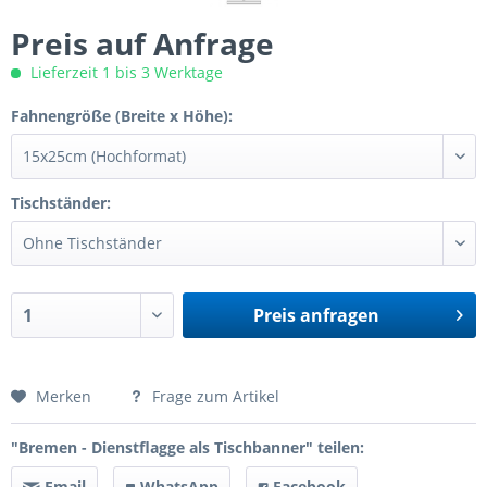
Preis auf Anfrage
Lieferzeit 1 bis 3 Werktage
Fahnengröße (Breite x Höhe):
Tischständer:
Preis anfragen
Preis anfragen
Merken
Frage zum Artikel
"Bremen - Dienstflagge als Tischbanner" teilen:
Email
WhatsApp
Facebook