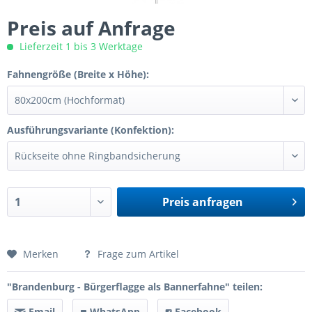
Preis auf Anfrage
Lieferzeit 1 bis 3 Werktage
Fahnengröße (Breite x Höhe):
Ausführungsvariante (Konfektion):
Preis anfragen
Preis anfragen
Merken
Frage zum Artikel
"Brandenburg - Bürgerflagge als Bannerfahne" teilen:
Email
WhatsApp
Facebook