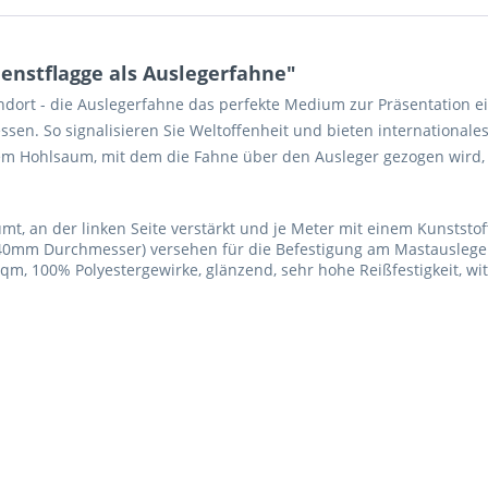
enstflagge als Auslegerfahne"
dort - die Auslegerfahne das perfekte Medium zur Präsentation ei
sen. So signalisieren Sie Weltoffenheit und bieten internationale
m Hohlsaum, mit dem die Fahne über den Ausleger gezogen wird, o
, an der linken Seite verstärkt und je Meter mit einem Kunststo
40mm Durchmesser) versehen für die Befestigung am Mastauslege
qm, 100% Polyestergewirke, glänzend, sehr hohe Reißfestigkeit, w
Ich ha
und stim