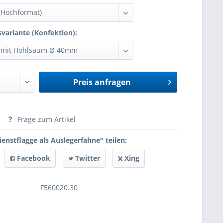
variante (Konfektion):
Preis anfragen
anfragen
Frage zum Artikel
enstflagge als Auslegerfahne" teilen:
Facebook
Twitter
Xing
F560020.30