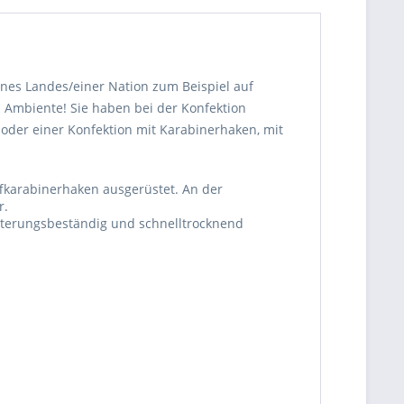
nes Landes/einer Nation zum Beispiel auf
s Ambiente! Sie haben bei der Konfektion
der einer Konfektion mit Karabinerhaken, mit
ffkarabinerhaken ausgerüstet. An der
r.
itterungsbeständig und schnelltrocknend
be die
Datenschutzerklärung
gelesen, verstanden
me zu. *