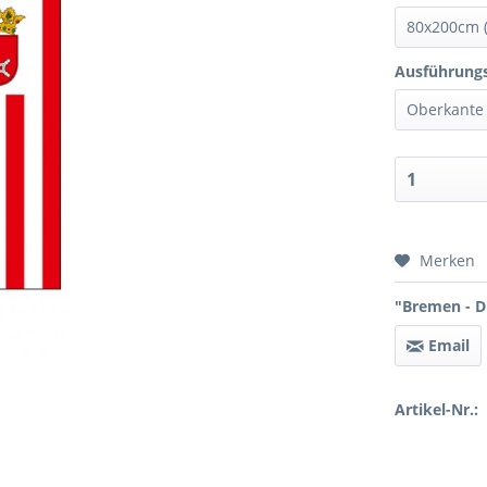
Ausführungs
Preis 
Merken
"Bremen - Di
Email
Artikel-Nr.: