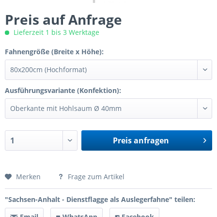
Preis auf Anfrage
Lieferzeit 1 bis 3 Werktage
Fahnengröße (Breite x Höhe):
Ausführungsvariante (Konfektion):
Preis anfragen
Preis anfragen
Merken
Frage zum Artikel
"Sachsen-Anhalt - Dienstflagge als Auslegerfahne" teilen:
Email
WhatsApp
Facebook